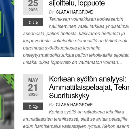
25
sijoittelu, loppuote
2026
By
CLARA HARGROVE
Tenniksen voimakkaan korkeaserbin
0
hallitseminen vaatii tarkkaa yhdistelmää
asennosta, pallon heitosta, käsivarren heilurista ja
loppuvedosta. Jokaisella elementillä on tärkeä rooli
parempaa syöttösuoritusta ja luomalla
pisteytysmahdollisuuksia pallon tehokkaalla sijoittam
Lisäksi oikea loppuveto on välttämätön voiman…
Korkean syötön analyysi:
MAY
21
Ammattilaispelaajat, Tekni
Suorituskyky
2026
By
CLARA HARGROVE
0
Korkea syöttö on ratkaiseva tekniikka
ammattilaisten tenniksessä, sillä se antaa pelaajille
edun häiritsemällä vastustajien rytmiä. Kehon asenn