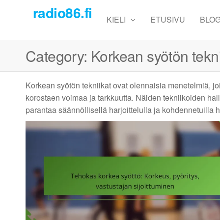
Skip
radio86.fi
to
KIELI
ETUSIVU
BLOG
the
content
Category:
Korkean syötön tekni
Korkean syötön tekniikat ovat olennaisia menetelmiä, jo
korostaen voimaa ja tarkkuutta. Näiden tekniikoiden hal
parantaa säännöllisellä harjoittelulla ja kohdennetuilla ha