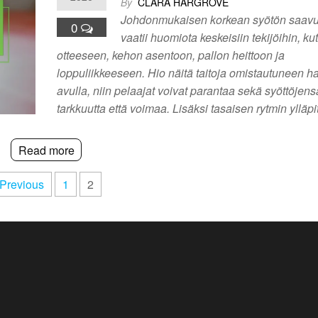
By
CLARA HARGROVE
Johdonmukaisen korkean syötön saavu
0
vaatii huomiota keskeisiin tekijöihin, ku
otteeseen, kehon asentoon, pallon heittoon ja
loppuliikkeeseen. Hio näitä taitoja omistautuneen ha
avulla, niin pelaajat voivat parantaa sekä syöttöjens
tarkkuutta että voimaa. Lisäksi tasaisen rytmin yll
Read more
Previous
1
2