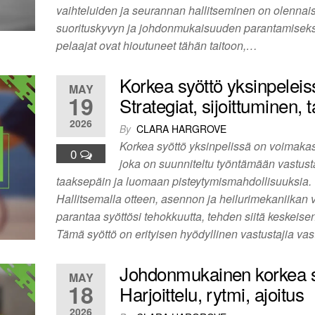
vaihteluiden ja seurannan hallitseminen on olennai
suorituskyvyn ja johdonmukaisuuden parantamiseks
pelaajat ovat hioutuneet tähän taitoon,…
Korkea syöttö yksinpeleis
MAY
19
Strategiat, sijoittuminen, t
2026
By
CLARA HARGROVE
Korkea syöttö yksinpelissä on voimakas 
0
joka on suunniteltu työntämään vastust
taaksepäin ja luomaan pisteytymismahdollisuuksia.
Hallitsemalla otteen, asennon ja heilurimekaniikan v
parantaa syöttösi tehokkuutta, tehden siitä keskeise
Tämä syöttö on erityisen hyödyllinen vastustajia va
Johdonmukainen korkea s
MAY
18
Harjoittelu, rytmi, ajoitus
2026