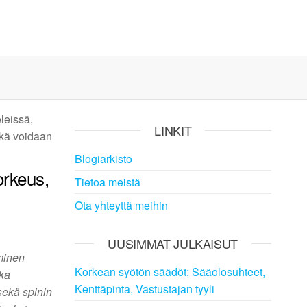
leissä,
LINKIT
ikä voidaan
Blogiarkisto
orkeus,
Tietoa meistä
Ota yhteyttä meihin
UUSIMMAT JULKAISUT
minen
Korkean syötön säädöt: Sääolosuhteet,
oka
Kenttäpinta, Vastustajan tyyli
 sekä spinin