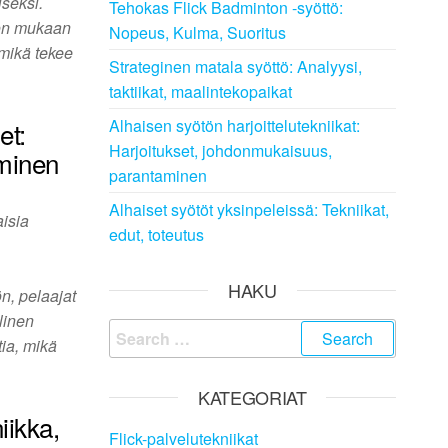
seksi.
Tehokas Flick Badminton -syöttö:
non mukaan
Nopeus, Kulma, Suoritus
 mikä tekee
Strateginen matala syöttö: Analyysi,
taktiikat, maalintekopaikat
Alhaisen syötön harjoittelutekniikat:
et:
Harjoitukset, johdonmukaisuus,
aminen
parantaminen
Alhaiset syötöt yksinpeleissä: Tekniikat,
aisia
edut, toteutus
HAKU
n, pelaajat
linen
Search
tia, mikä
for:
KATEGORIAT
iikka,
Flick-palvelutekniikat