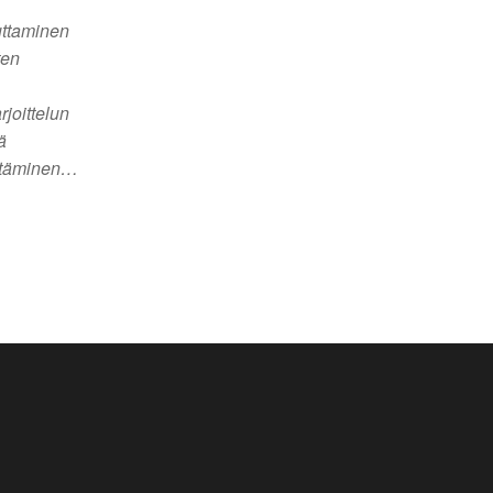
ttaminen
ten
rjoittelun
ä
äpitäminen…