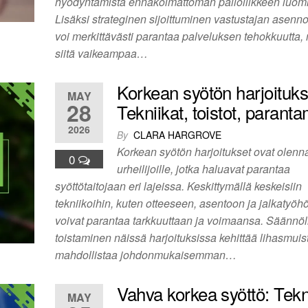
hyödyntämistä ennakoimattoman palloliikkeen luomi
Lisäksi strateginen sijoittuminen vastustajan asen
voi merkittävästi parantaa palveluksen tehokkuutta,
siitä vaikeampaa…
Korkean syötön harjoituks
MAY
28
Tekniikat, toistot, parant
2026
By
CLARA HARGROVE
Korkean syötön harjoitukset ovat olenn
0
urheilijoille, jotka haluavat parantaa
syöttötaitojaan eri lajeissa. Keskittymällä keskeisiin
tekniikoihin, kuten otteeseen, asentoon ja jalkatyöhö
voivat parantaa tarkkuuttaan ja voimaansa. Säännöl
toistaminen näissä harjoituksissa kehittää lihasmuis
mahdollistaa johdonmukaisemman…
Vahva korkea syöttö: Tekn
MAY