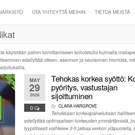
IARKISTO
OTA YHTEYTTÄ MEIHIN
TIETOA MEISTÄ
ikat
ita käytetään pallon toimittamiseen kohotetulla kulmalla mailape
litseminen edellyttää otteen, asennon ja seurannan hiomista, m
rjoituksilla.
Tehokas korkea syöttö: K
MAY
29
pyöritys, vastustajan
sijoittuminen
2026
By
CLARA HARGROVE
0
Tehokkaan korkeapalveluksen hallitse
edellyttää optimaalisen korkeuden ymmärtämistä, j
tyypillisesti vaihtelee 3-5 jalkaa verkon yläpuolella,