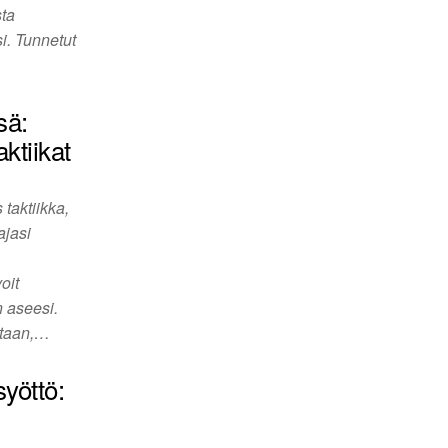
sta
i. Tunnetut
sä:
aktiikat
taktiikka,
ajasi
oit
n aseesi.
staan,…
yöttö: