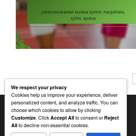
Posts
pagination
We respect your privacy
Cookies help us improve your experience, deliver
personalized content, and analyze traffic. You can
KATEGORIAT
choose which cookies to allow by clicking
Customize
. Click
Accept All
to consent or
Reject
Flick-palvelutekniikat
All
to decline non-essential cookies.
Korkean syötön tekniikat